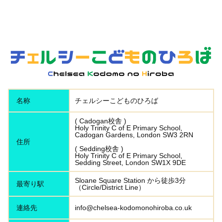
名称
チェルシーこどものひろば
( Cadogan校舎 )
Holy Trinity C of E Primary School,
Cadogan Gardens, London SW3 2RN
住所
( Sedding校舎 )
Holy Trinity C of E Primary School,
Sedding Street, London SW1X 9DE
Sloane Square Station から徒歩3分 ​
最寄り駅
（Circle/District Line）
連絡先
info@chelsea-kodomonohiroba.co.uk